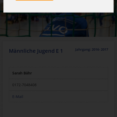
Jahrgang: 2016- 2017
Männliche Jugend E 1
Sarah Bähr
0172-7048408
E-Mail