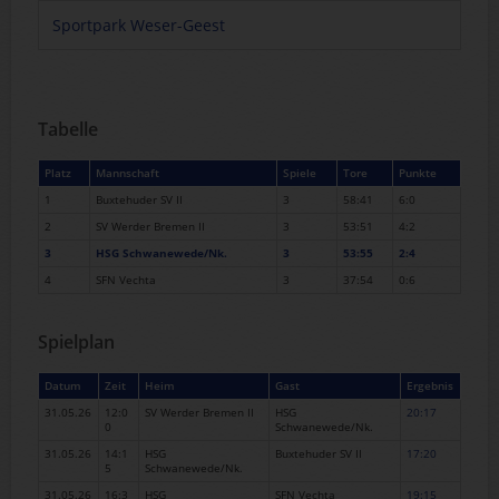
Sportpark Weser-Geest
Tabelle
Platz
Mannschaft
Spiele
Tore
Punkte
1
Buxtehuder SV II
3
58:41
6:0
2
SV Werder Bremen II
3
53:51
4:2
3
HSG Schwanewede/Nk.
3
53:55
2:4
4
SFN Vechta
3
37:54
0:6
Spielplan
Datum
Zeit
Heim
Gast
Ergebnis
31.05.26
12:0
SV Werder Bremen II
HSG
20:17
0
Schwanewede/Nk.
31.05.26
14:1
HSG
Buxtehuder SV II
17:20
5
Schwanewede/Nk.
31.05.26
16:3
HSG
SFN Vechta
19:15