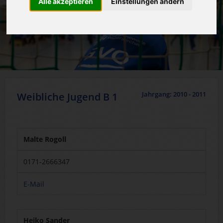
Alle akzeptieren
Einstellungen ändern
Jahrgang: 2010 - 2011
Weibliche Jugend B 1
Malte Rogoll
0171-2666347
E-Mail
Heiko Sander