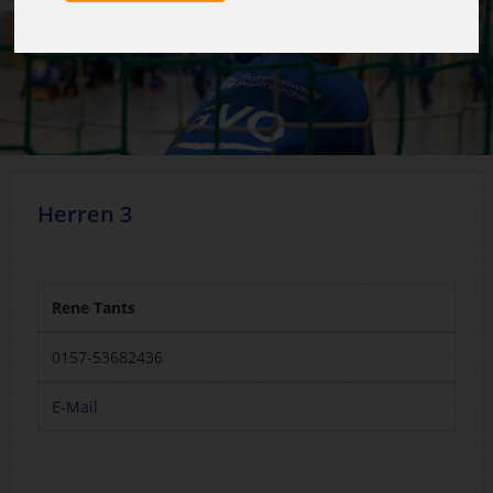
Herren 3
Rene Tants
0157-53682436
E-Mail